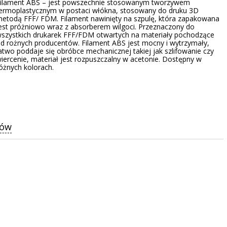
ilament ABS – jest powszechnie stosowanym tworzywem
ermoplastycznym w postaci włókna, stosowany do druku 3D
etodą FFF/ FDM. Filament nawinięty na szpulę, która zapakowana
est próżniowo wraz z absorberem wilgoci. Przeznaczony do
szystkich drukarek FFF/FDM otwartych na materiały pochodzące
d rożnych producentów. Filament ABS jest mocny i wytrzymały,
atwo poddaje się obróbce mechanicznej takiej jak szlifowanie czy
iercenie, materiał jest rozpuszczalny w acetonie. Dostępny w
óżnych kolorach.
zów