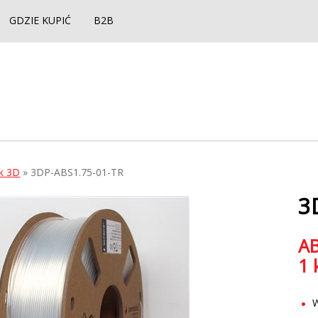
GDZIE KUPIĆ
B2B
ek 3D
» 3DP-ABS1.75-01-TR
3
AB
1 