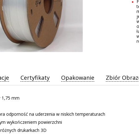
F
t
m
j
w
o
ł
w
r
acje
Certyfikaty
Opakowanie
Zbiór Obra
y 1,75 mm
ra odporność na uderzenia w niskich temperaturach
rym wykończeniem powierzchni
różnych drukarkach 3D