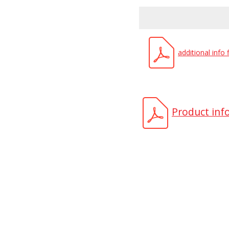
additional info
Product inf