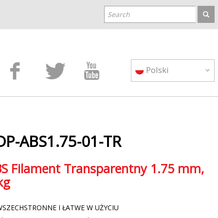



Polski
DP-ABS1.75-01-TR
S Filament Transparentny 1.75 mm,
kg
WSZECHSTRONNE I ŁATWE W UŻYCIU