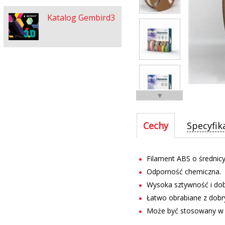
Katalog Gembird3
▼
Cechy
Specyfik
Filament ABS o średnic
Odporność chemiczna.
Wysoka sztywność i dob
Łatwo obrabiane z dob
Może być stosowany w 