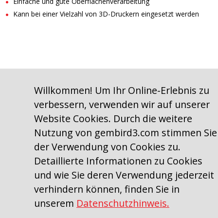
Einfache und gute Oberflächenverarbeitung
Kann bei einer Vielzahl von 3D-Druckern eingesetzt werden
Willkommen! Um Ihr Online-Erlebnis zu
verbessern, verwenden wir auf unserer
Website Cookies. Durch die weitere
Nutzung von gembird3.com stimmen Sie
der Verwendung von Cookies zu.
Detaillierte Informationen zu Cookies
und wie Sie deren Verwendung jederzeit
verhindern können, finden Sie in
Copyright © 2009–2026, Gembird Software Ltd.
unserem
Datenschutzhinweis.
Gembird Europe B.V. Wittevrouwen 56, 1358CD Almere, The Netherlands.
Phone: +31-36-5211588