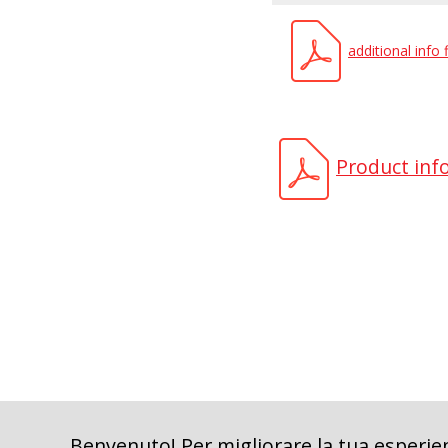
additional info
Product inf
Benvenuto! Per migliorare la tua esperien