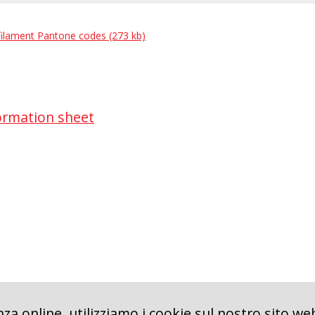
 filament Pantone codes (273 kb)
ormation sheet
za online, utilizziamo i cookie sul nostro sito w