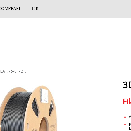
COMPRARE
B2B
LA1.75-01-BK
3
Fi
V
P
f